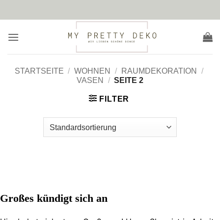
Zum
Inhalt
springen
STARTSEITE
/
WOHNEN
/
RAUMDEKORATION
/
VASEN
/
SEITE 2
FILTER
Zum
Inhalt
springen
Großes kündigt sich an