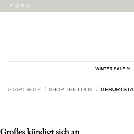
Zum
Inhalt
springen
WINTER SALE %
STARTSEITE
/
SHOP THE LOOK
/
GEBURTST
Zum
Inhalt
springen
Großes kündigt sich an