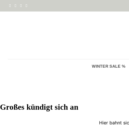
Zum
Inhalt
springen
WINTER SALE %
Zum
Inhalt
springen
Großes kündigt sich an
Hier bahnt si