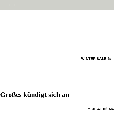
Zum
Inhalt
springen
WINTER SALE %
Zum
Inhalt
springen
Großes kündigt sich an
Hier bahnt si