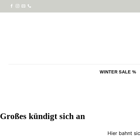
Zum
Inhalt
springen
WINTER SALE %
Zum
Inhalt
springen
Großes kündigt sich an
Hier bahnt si